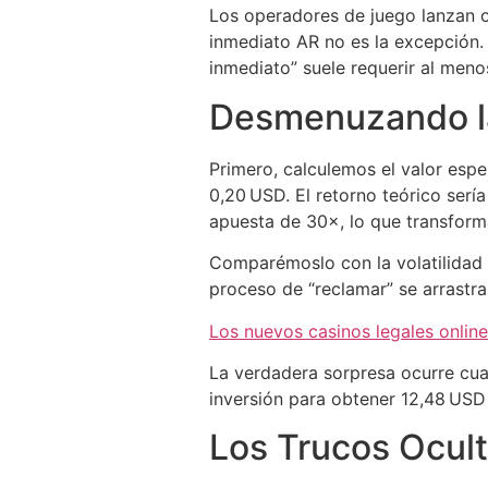
Los operadores de juego lanzan of
inmediato AR no es la excepción. 
inmediato” suele requerir al meno
Desmenuzando l
Primero, calculemos el valor esp
0,20 USD. El retorno teórico serí
apuesta de 30×, lo que transform
Comparémoslo con la volatilidad d
proceso de “reclamar” se arrastr
Los nuevos casinos legales online
La verdadera sorpresa ocurre cua
inversión para obtener 12,48 USD 
Los Trucos Ocult