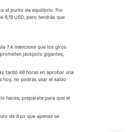
a el punto de equilibrio. Por
de 6,19 USD, pero tendrás que
ula 7.4 menciona que los giros
e prometen jackpots gigantes,
way tardó 48 horas en aprobar una
s hoy, no podrás usar el saldo
 lo haces, prepárate para que el
nuto de 8 px que apenas se