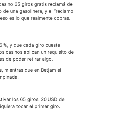
casino 65 giros gratis reclamá de
o de una gasolinera, y el “reclamo
 eso es lo que realmente cobras.
6 %, y que cada giro cueste
os casinos aplican un requisito de
s de poder retirar algo.
s, mientras que en Betjam el
empinada.
ivar los 65 giros. 20 USD de
quiera tocar el primer giro.