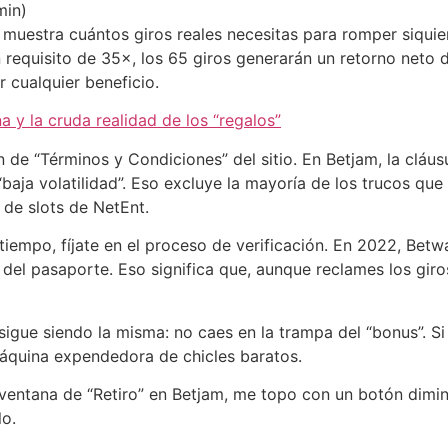
min)
 muestra cuántos giros reales necesitas para romper siquier
 requisito de 35×, los 65 giros generarán un retorno neto 
 cualquier beneficio.
 y la cruda realidad de los “regalos”
 de “Términos y Condiciones” del sitio. En Betjam, la cláus
baja volatilidad”. Eso excluye la mayoría de los trucos qu
 de slots de NetEnt.
tiempo, fíjate en el proceso de verificación. En 2022, Bet
del pasaporte. Eso significa que, aunque reclames los giro
 sigue siendo la misma: no caes en la trampa del “bonus”. Si
áquina expendedora de chicles baratos.
a ventana de “Retiro” en Betjam, me topo con un botón dimi
lo.