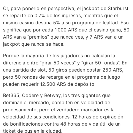
Or, para ponerlo en perspectiva, el jackpot de Starburst
se reparte en 0,7% de los ingresos, mientras que el
mismo casino destina 5% a su programa de lealtad. Eso
significa que por cada 1.000 ARS que el casino gana, 50
ARS van a “premios” que nunca ves, y 7 ARS van a un
jackpot que nunca se hace.
Porque la mayoría de los jugadores no calculan la
diferencia entre “girar 50 veces” y “girar 50 rondas”. En
una partida de slot, 50 giros pueden costar 250 ARS,
pero 50 rondas de recarga en el programa de juego
pueden requerir 12.500 ARS de depósito.
Bet365, Codere y Betway, los tres gigantes que
dominan el mercado, compiten en velocidad de
procesamiento, pero el verdadero marcador es la
velocidad de sus condiciones: 12 horas de expiración
de bonificaciones contra 48 horas de vida útil de un
ticket de bus en la ciudad.