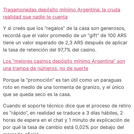
Tragamonedas depósito mínimo Argentina: la cruda
realidad que nadie te cuenta
Y si creés que los “regalos” de la casa son generosos,
recordá que el valor promedio de un “gift” de 100 ARS
tiene un valor esperado de 2,3 ARS después de aplicar
la tasa de retención del 97,7% del casino.
Los “mejores casinos depósito mínimo Argentina” son
una trampa de números, no de suerte
Porque la “promoción” es tan útil como un paraguas
roto en medio de una tormenta de granizo, y el único
que se queda seco es la casa.
Cuando el soporte técnico dice que el proceso de retiro
es “rápido”, en realidad se traduce a 3 días hábiles, 2
horas de espera en el chat y 1 minuto de explicación de
por qué la tasa de cambio está 0,02% por debajo del