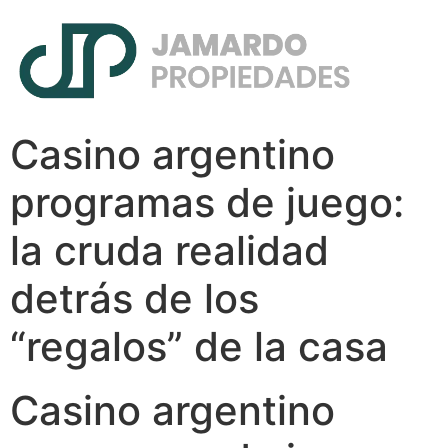
Casino argentino
programas de juego:
la cruda realidad
detrás de los
“regalos” de la casa
Casino argentino