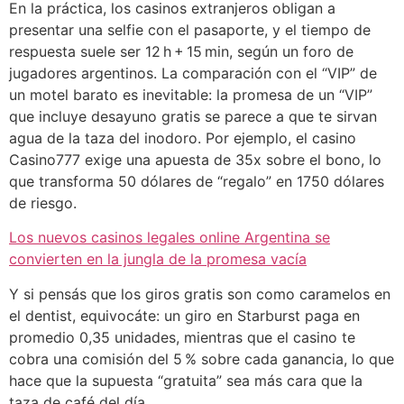
En la práctica, los casinos extranjeros obligan a
presentar una selfie con el pasaporte, y el tiempo de
respuesta suele ser 12 h + 15 min, según un foro de
jugadores argentinos. La comparación con el “VIP” de
un motel barato es inevitable: la promesa de un “VIP”
que incluye desayuno gratis se parece a que te sirvan
agua de la taza del inodoro. Por ejemplo, el casino
Casino777 exige una apuesta de 35x sobre el bono, lo
que transforma 50 dólares de “regalo” en 1750 dólares
de riesgo.
Los nuevos casinos legales online Argentina se
convierten en la jungla de la promesa vacía
Y si pensás que los giros gratis son como caramelos en
el dentist, equivocáte: un giro en Starburst paga en
promedio 0,35 unidades, mientras que el casino te
cobra una comisión del 5 % sobre cada ganancia, lo que
hace que la supuesta “gratuita” sea más cara que la
taza de café del día.