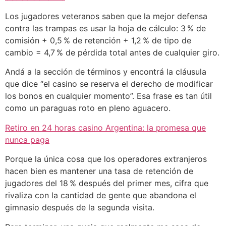
Los jugadores veteranos saben que la mejor defensa
contra las trampas es usar la hoja de cálculo: 3 % de
comisión + 0,5 % de retención + 1,2 % de tipo de
cambio = 4,7 % de pérdida total antes de cualquier giro.
Andá a la sección de términos y encontrá la cláusula
que dice “el casino se reserva el derecho de modificar
los bonos en cualquier momento”. Esa frase es tan útil
como un paraguas roto en pleno aguacero.
Retiro en 24 horas casino Argentina: la promesa que
nunca paga
Porque la única cosa que los operadores extranjeros
hacen bien es mantener una tasa de retención de
jugadores del 18 % después del primer mes, cifra que
rivaliza con la cantidad de gente que abandona el
gimnasio después de la segunda visita.