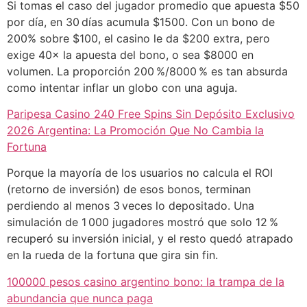
Si tomas el caso del jugador promedio que apuesta $50
por día, en 30 días acumula $1500. Con un bono de
200% sobre $100, el casino le da $200 extra, pero
exige 40× la apuesta del bono, o sea $8000 en
volumen. La proporción 200 %/8000 % es tan absurda
como intentar inflar un globo con una aguja.
Paripesa Casino 240 Free Spins Sin Depósito Exclusivo
2026 Argentina: La Promoción Que No Cambia la
Fortuna
Porque la mayoría de los usuarios no calcula el ROI
(retorno de inversión) de esos bonos, terminan
perdiendo al menos 3 veces lo depositado. Una
simulación de 1 000 jugadores mostró que solo 12 %
recuperó su inversión inicial, y el resto quedó atrapado
en la rueda de la fortuna que gira sin fin.
100000 pesos casino argentino bono: la trampa de la
abundancia que nunca paga