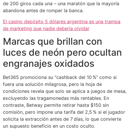
de 200 giros cada una – una maratón que la mayoría
abandona antes de romper la banca.
El casino depósito 5 dólares argentina es una trampa
de marketing que nadie debería olvidar
Marcas que brillan con
luces de neón pero ocultan
engranajes oxidados
Bet365 promociona su “cashback del 10 %” como si
fuera una solución milagrosa, pero la hoja de
condiciones revela que solo se aplica a juegos de mesa,
excluyendo las tragamonedas más rentables. En
contraste, Betway permite retirar hasta $150 sin
comisión, pero impone una tarifa del 2,5 % si el jugador
solicita la extracción antes de 7 días, lo que convierte
un supuesto beneficio en un costo oculto.