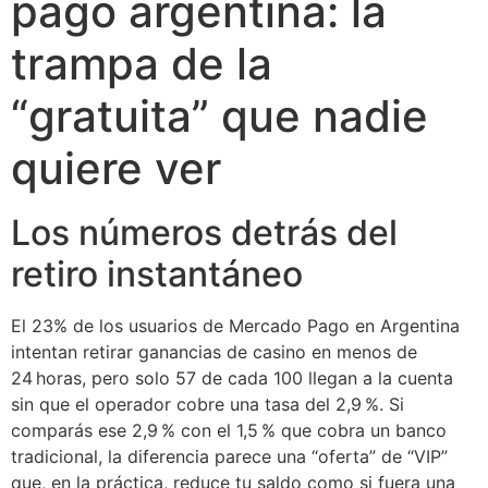
pago argentina: la
trampa de la
“gratuita” que nadie
quiere ver
Los números detrás del
retiro instantáneo
El 23% de los usuarios de Mercado Pago en Argentina
intentan retirar ganancias de casino en menos de
24 horas, pero solo 57 de cada 100 llegan a la cuenta
sin que el operador cobre una tasa del 2,9 %. Si
comparás ese 2,9 % con el 1,5 % que cobra un banco
tradicional, la diferencia parece una “oferta” de “VIP”
que, en la práctica, reduce tu saldo como si fuera una