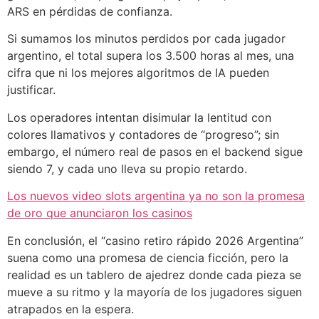
ARS en pérdidas de confianza.
Si sumamos los minutos perdidos por cada jugador
argentino, el total supera los 3.500 horas al mes, una
cifra que ni los mejores algoritmos de IA pueden
justificar.
Los operadores intentan disimular la lentitud con
colores llamativos y contadores de “progreso”; sin
embargo, el número real de pasos en el backend sigue
siendo 7, y cada uno lleva su propio retardo.
Los nuevos video slots argentina ya no son la promesa
de oro que anunciaron los casinos
En conclusión, el “casino retiro rápido 2026 Argentina”
suena como una promesa de ciencia ficción, pero la
realidad es un tablero de ajedrez donde cada pieza se
mueve a su ritmo y la mayoría de los jugadores siguen
atrapados en la espera.