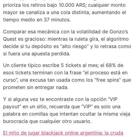
prioriza los retiros bajo 10.000 ARS; cualquier monto
mayor se canaliza a una cola distinta, aumentando el
tiempo medio en 37 minutos.
Comparar esa mecánica con la volatilidad de Gonzo’s
Quest es gracioso: mientras la ruleta gira, el algoritmo
decide si tu depósito es “alto riesgo” y lo retrasa como
si fuera una apuesta perdida.
Un cliente típico escribe 5 tickets al mes; el 68% de
esos tickets terminan con la frase “el proceso está en
curso”, una excusa tan usada como los “free spins” que
prometen sin entregar nada.
Y si alguna vez te encontraste con la opción “VIP
payout” en un sitio, recuerda que “VIP” es solo una
palabra en comillas que intentan ocultar la misma vieja
burocracia que cualquier otro usuario.
El mito de jugar blackjack online argentina: la cruda