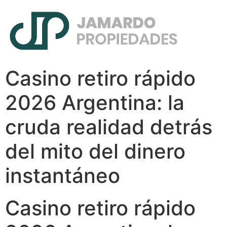
Casino retiro rápido
2026 Argentina: la
cruda realidad detrás
del mito del dinero
instantáneo
Casino retiro rápido