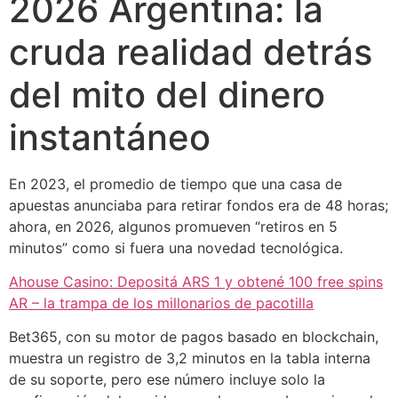
2026 Argentina: la
cruda realidad detrás
del mito del dinero
instantáneo
En 2023, el promedio de tiempo que una casa de
apuestas anunciaba para retirar fondos era de 48 horas;
ahora, en 2026, algunos promueven “retiros en 5
minutos” como si fuera una novedad tecnológica.
Ahouse Casino: Depositá ARS 1 y obtené 100 free spins
AR – la trampa de los millonarios de pacotilla
Bet365, con su motor de pagos basado en blockchain,
muestra un registro de 3,2 minutos en la tabla interna
de su soporte, pero ese número incluye solo la