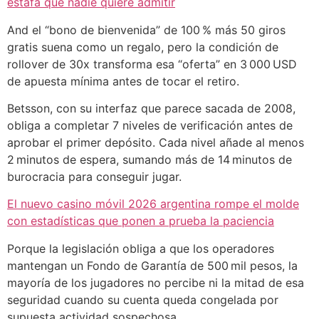
estafa que nadie quiere admitir
And el “bono de bienvenida” de 100 % más 50 giros
gratis suena como un regalo, pero la condición de
rollover de 30x transforma esa “oferta” en 3 000 USD
de apuesta mínima antes de tocar el retiro.
Betsson, con su interfaz que parece sacada de 2008,
obliga a completar 7 niveles de verificación antes de
aprobar el primer depósito. Cada nivel añade al menos
2 minutos de espera, sumando más de 14 minutos de
burocracia para conseguir jugar.
El nuevo casino móvil 2026 argentina rompe el molde
con estadísticas que ponen a prueba la paciencia
Porque la legislación obliga a que los operadores
mantengan un Fondo de Garantía de 500 mil pesos, la
mayoría de los jugadores no percibe ni la mitad de esa
seguridad cuando su cuenta queda congelada por
supuesta actividad sospechosa.