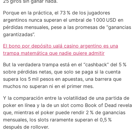
25 giros sin ganar nada.
Porque en la práctica, el 73 % de los jugadores
argentinos nunca superan el umbral de 1 000 USD en
pérdidas mensuales, pese a las promesas de “ganancias
garantizadas”.
El bono por depósito ualá casino argentino es una
trampa matemática que nadie quiere admitir
But la verdadera trampa está en el “cashback” del 5 %
sobre pérdidas netas, que solo se paga si la cuenta
supera los 5 mil pesos en apuestas, una barrera que
muchos no superan ni en el primer mes.
Y la comparación entre la volatilidad de una partida de
poker en línea y la de un slot como Book of Dead revela
que, mientras el poker puede rendir 2 % de ganancias
mensuales, los slots raramente superan el 0,5 %
después de rollover.