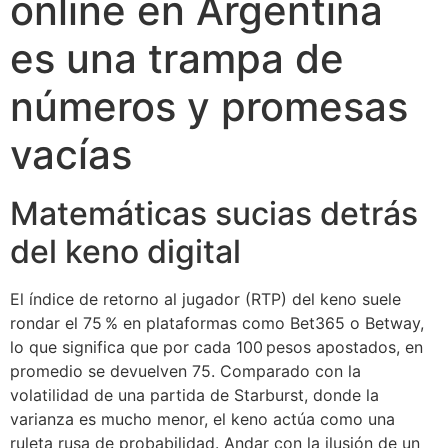
online en Argentina
es una trampa de
números y promesas
vacías
Matemáticas sucias detrás
del keno digital
El índice de retorno al jugador (RTP) del keno suele
rondar el 75 % en plataformas como Bet365 o Betway,
lo que significa que por cada 100 pesos apostados, en
promedio se devuelven 75. Comparado con la
volatilidad de una partida de Starburst, donde la
varianza es mucho menor, el keno actúa como una
ruleta rusa de probabilidad. Andar con la ilusión de un