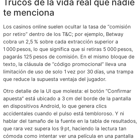
Trucos de la vida real que nadie
te menciona
Los casinos online suelen ocultar la tasa de “comisión
por retiro” dentro de los T&C; por ejemplo, Betway
cobra un 2,5 % sobre cada extracción superior a
1 000 pesos, lo que significa que si retiras 5 000 pesos,
pagarás 125 pesos de comisión. En el mismo bloque de
texto, la cláusula de “código promocional” lleva una
limitación de uso de solo 1 vez por 30 días, una trampa
que reduce la supuesta ventaja del jugador.
Otro detalle de la UI que molesta: el botón “Confirmar
apuesta” está ubicado a 3 cm del borde de la pantalla
en dispositivos Android, lo que genera clics
accidentales cuando el pulso está tembloroso. Y ni
hablar del tamaño de la fuente en la tabla de resultados,
que rara vez supera los 9 pt, haciendo la lectura tan
cómoda como intentar ver una película en una pantalla