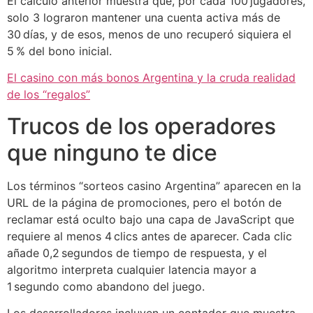
El cálculo anterior muestra que, por cada 100 jugadores,
solo 3 lograron mantener una cuenta activa más de
30 días, y de esos, menos de uno recuperó siquiera el
5 % del bono inicial.
El casino con más bonos Argentina y la cruda realidad
de los “regalos”
Trucos de los operadores
que ninguno te dice
Los términos “sorteos casino Argentina” aparecen en la
URL de la página de promociones, pero el botón de
reclamar está oculto bajo una capa de JavaScript que
requiere al menos 4 clics antes de aparecer. Cada clic
añade 0,2 segundos de tiempo de respuesta, y el
algoritmo interpreta cualquier latencia mayor a
1 segundo como abandono del juego.