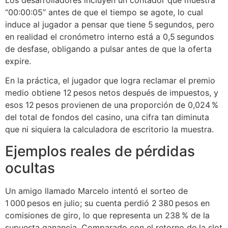
Los desarrolladores incluyen un contador que muestra
“00:00:05” antes de que el tiempo se agote, lo cual
induce al jugador a pensar que tiene 5 segundos, pero
en realidad el cronómetro interno está a 0,5 segundos
de desfase, obligando a pulsar antes de que la oferta
expire.
En la práctica, el jugador que logra reclamar el premio
medio obtiene 12 pesos netos después de impuestos, y
esos 12 pesos provienen de una proporción de 0,024 %
del total de fondos del casino, una cifra tan diminuta
que ni siquiera la calculadora de escritorio la muestra.
Ejemplos reales de pérdidas
ocultas
Un amigo llamado Marcelo intentó el sorteo de
1 000 pesos en julio; su cuenta perdió 2 380 pesos en
comisiones de giro, lo que representa un 238 % de la
supuesta ganancia. Comparado con el retorno de la slot