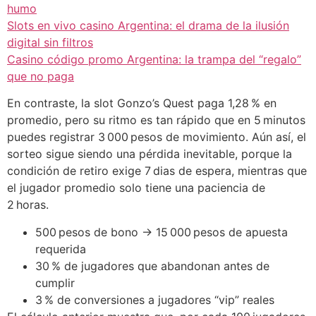
humo
Slots en vivo casino Argentina: el drama de la ilusión
digital sin filtros
Casino código promo Argentina: la trampa del “regalo”
que no paga
En contraste, la slot Gonzo’s Quest paga 1,28 % en
promedio, pero su ritmo es tan rápido que en 5 minutos
puedes registrar 3 000 pesos de movimiento. Aún así, el
sorteo sigue siendo una pérdida inevitable, porque la
condición de retiro exige 7 dias de espera, mientras que
el jugador promedio solo tiene una paciencia de
2 horas.
500 pesos de bono → 15 000 pesos de apuesta
requerida
30 % de jugadores que abandonan antes de
cumplir
3 % de conversiones a jugadores “vip” reales